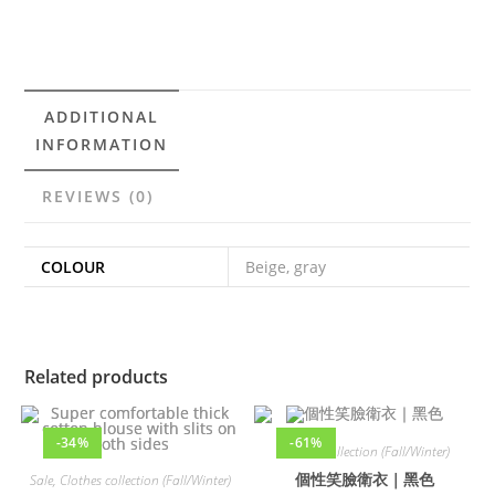
ADDITIONAL
INFORMATION
REVIEWS (0)
COLOUR
Beige, gray
Related products
-34%
-61%
Clothes collection (Fall/Winter)
個性笑臉衛衣｜黑色
Sale
,
Clothes collection (Fall/Winter)