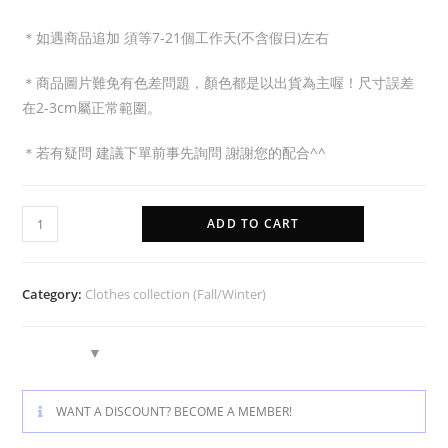
＊如遇商品追加 須等7-21個工作天(不含假日)左右
＊商品圖片難免有色差問題，顏色都是以出貨為主喔！尺寸誤差
在2-3cm屬正常範圍。
＊若有疑問 建議下單前事先詢問 謝謝您的配合^^
ADD TO CART
Category:
Clothes collection (Fall/Winter)
WANT A DISCOUNT? BECOME A MEMBER!